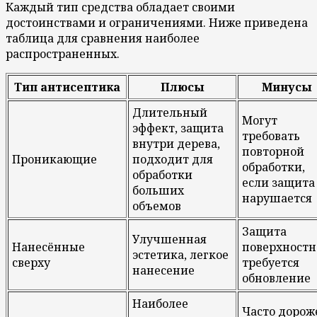
Каждый тип средства обладает своими
достоинствами и ограничениями. Ниже приведена
таблица для сравнения наиболее
распространенных.
Тип антисептика
Плюсы
Минусы
Длительный
Могут
эффект, защита
требовать
внутри дерева,
повторной
Проникающие
подходит для
обработки,
обработки
если защита
больших
нарушается
объемов
Защита
Улучшенная
Нанесённые
поверхностн
эстетика, легкое
сверху
требуется
нанесение
обновление
Наиболее
Часто дорож