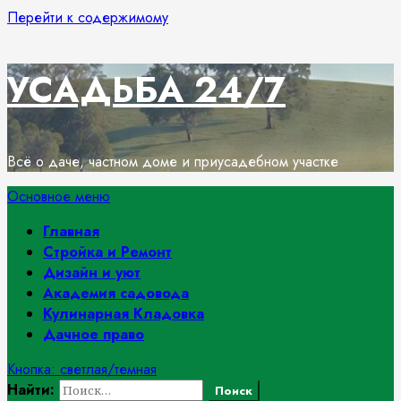
Перейти к содержимому
УСАДЬБА 24/7
Всё о даче, частном доме и приусадебном участке
Основное меню
Главная
Стройка и Ремонт
Дизайн и уют
Академия садовода
Кулинарная Кладовка
Дачное право
Кнопка: светлая/темная
Найти: