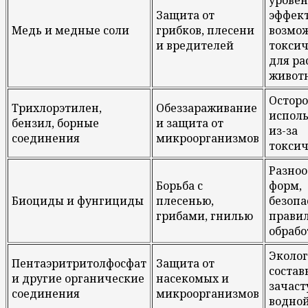
Защита от
эффект
Медь и медные соли
грибков, плесени
возмо
и вредителей
токсич
для ра
живот
Остор
Трихлорэтилен,
Обеззараживание
испол
бензил, борные
и защита от
из-за
соединения
микроорганизмов
токси
Разноо
Борьба с
форм,
Биоциды и фунгициды
плесенью,
безопа
грибами, гнилью
прави
обрабо
Эколо
Пентаэритритолфосфат
Защита от
состав
и другие органические
насекомых и
зачаст
соединения
микроорганизмов
водной