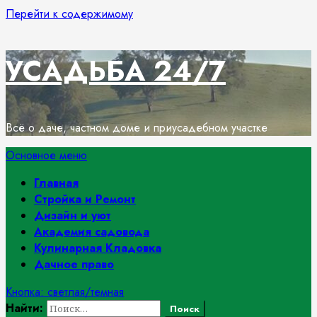
Перейти к содержимому
УСАДЬБА 24/7
Всё о даче, частном доме и приусадебном участке
Основное меню
Главная
Стройка и Ремонт
Дизайн и уют
Академия садовода
Кулинарная Кладовка
Дачное право
Кнопка: светлая/темная
Найти: