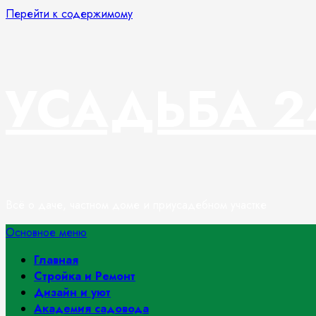
Перейти к содержимому
УСАДЬБА 2
Всё о даче, частном доме и приусадебном участке
Основное меню
Главная
Стройка и Ремонт
Дизайн и уют
Академия садовода