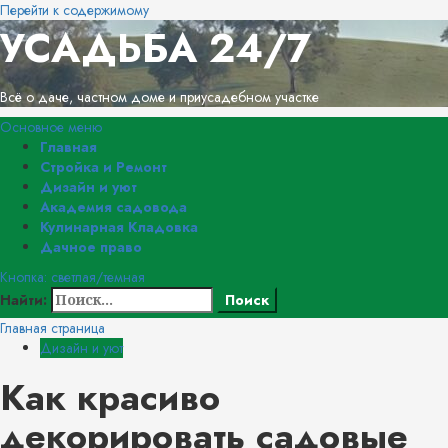
Перейти к содержимому
УСАДЬБА 24/7
Всё о даче, частном доме и приусадебном участке
Основное меню
Главная
Стройка и Ремонт
Дизайн и уют
Академия садовода
Кулинарная Кладовка
Дачное право
Кнопка: светлая/темная
Найти:
Главная страница
Дизайн и уют
Как красиво
декорировать садовые