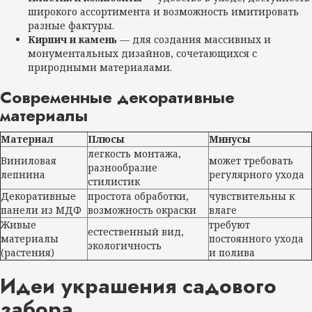
широкого ассортимента и возможность имитировать
разные фактуры.
Кирпич и камень
— для создания массивных и
монументальных дизайнов, сочетающихся с
природными материалами.
Современные декоративные
материалы
Материал
Плюсы
Минусы
легкость монтажа,
Виниловая
может требовать
разнообразие
лепнина
регулярного ухода
стилистик
Декоративные
простота обработки,
чувствительны к
панели из МДФ
возможность окраски
влаге
Живые
требуют
естественный вид,
материалы
постоянного ухода
экологичность
(растения)
и полива
Идеи украшения садового
забора