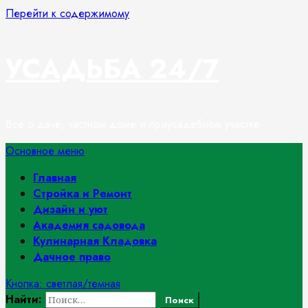
Перейти к содержимому
УСАДЬБА 24/7
Всё о даче, частном доме и приусадебном участке
Основное меню
Главная
Стройка и Ремонт
Дизайн и уют
Академия садовода
Кулинарная Кладовка
Дачное право
Кнопка: светлая/темная
Найти: