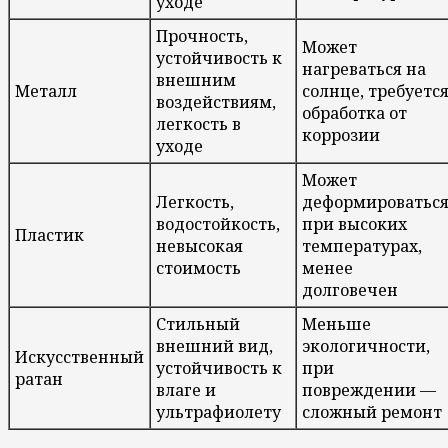
уходе
Прочность,
Может
устойчивость к
нагреваться на
внешним
Металл
солнце, требуетс
воздействиям,
обработка от
легкость в
коррозии
уходе
Может
Легкость,
деформироватьс
водостойкость,
при высоких
Пластик
невысокая
температурах,
стоимость
менее
долговечен
Стильный
Меньше
внешний вид,
экологичности,
Искусственный
устойчивость к
при
ратан
влаге и
повреждении —
ультрафиолету
сложный ремонт