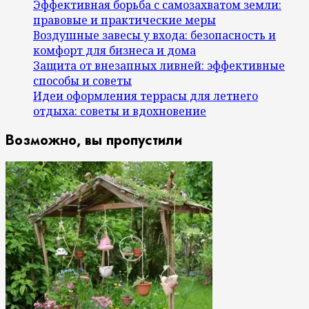
Эффективная борьба с самозахватом земли:
правовые и практические меры
Воздушные завесы у входа: безопасность и
комфорт для бизнеса и дома
Защита от внезапных ливней: эффективные
способы и советы
Идеи оформления террасы для летнего
отдыха: советы и вдохновение
Возможно, вы пропустили