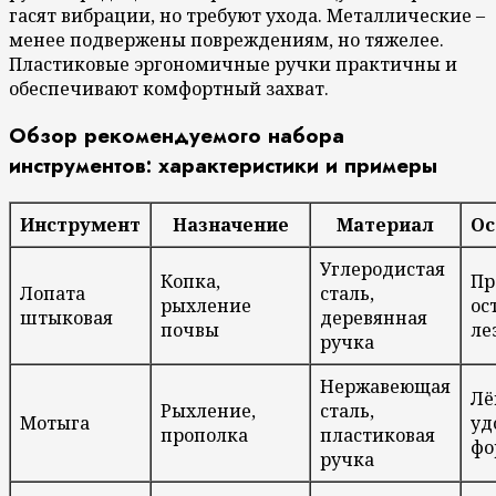
гасят вибрации, но требуют ухода. Металлические –
менее подвержены повреждениям, но тяжелее.
Пластиковые эргономичные ручки практичны и
обеспечивают комфортный захват.
Обзор рекомендуемого набора
инструментов: характеристики и примеры
Инструмент
Назначение
Материал
Ос
Углеродистая
Копка,
Пр
Лопата
сталь,
рыхление
ос
штыковая
деревянная
почвы
ле
ручка
Нержавеющая
Лё
Рыхление,
сталь,
Мотыга
уд
прополка
пластиковая
фо
ручка