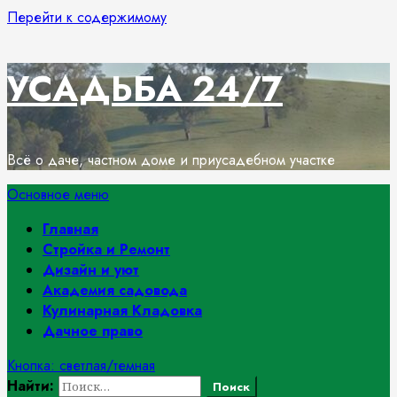
Перейти к содержимому
УСАДЬБА 24/7
Всё о даче, частном доме и приусадебном участке
Основное меню
Главная
Стройка и Ремонт
Дизайн и уют
Академия садовода
Кулинарная Кладовка
Дачное право
Кнопка: светлая/темная
Найти: