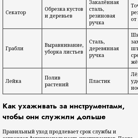
Закалённая
То
Обрезка кустов
сталь,
Секатор
ре
и деревьев
резиновая
от
ручка
Ши
Сталь,
за
Выравнивание,
Грабли
деревянная
ш
уборка листьев
ручка
ср
жё
Лё
Полив
Лейка
Пластик
уд
растений
но
Как ухаживать за инструментами,
чтобы они служили дольше
Правильный уход продлевает срок службы и