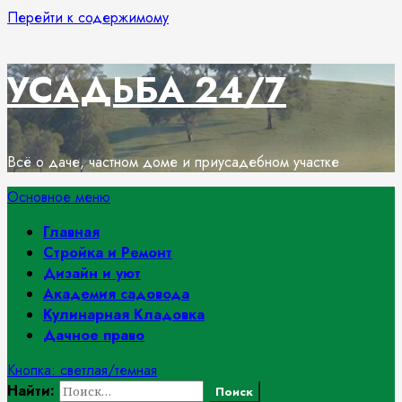
Перейти к содержимому
УСАДЬБА 24/7
Всё о даче, частном доме и приусадебном участке
Основное меню
Главная
Стройка и Ремонт
Дизайн и уют
Академия садовода
Кулинарная Кладовка
Дачное право
Кнопка: светлая/темная
Найти: