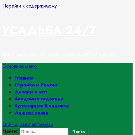
Перейти к содержимому
УСАДЬБА 24/7
Всё о даче, частном доме и приусадебном участке
Основное меню
Главная
Стройка и Ремонт
Дизайн и уют
Академия садовода
Кулинарная Кладовка
Дачное право
Кнопка: светлая/темная
Найти: