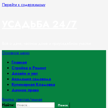
Перейти к содержимому
УСАДЬБА 24/7
Всё о даче, частном доме и приусадебном участке
Основное меню
Главная
Стройка и Ремонт
Дизайн и уют
Академия садовода
Кулинарная Кладовка
Дачное право
Кнопка: светлая/темная
Найти: