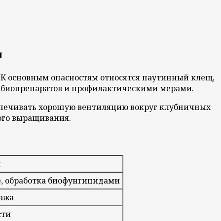
и
 К основным опасностям относятся паутинный клещ,
м биопрепаратов и профилактическими мерами.
еспечивать хорошую вентиляцию вокруг клубничных
ого выращивания.
ы
е, обработка биофунгицидами
ажа
сти