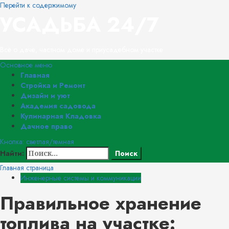
Перейти к содержимому
УСАДЬБА 24/7
Всё о даче, частном доме и приусадебном участке
Основное меню
Главная
Стройка и Ремонт
Дизайн и уют
Академия садовода
Кулинарная Кладовка
Дачное право
Кнопка: светлая/темная
Найти:
Главная страница
Инженерные системы и коммуникации
Правильное хранение
топлива на участке: