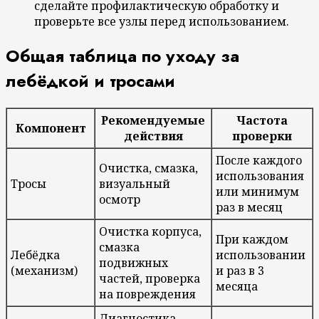
сделайте профилактическую обработку и
проверьте все узлы перед использованием.
Общая таблица по уходу за
лебёдкой и тросами
Рекомендуемые
Частота
Компонент
действия
проверки
После каждого
Очистка, смазка,
использования
Тросы
визуальный
или минимум
осмотр
раз в месяц
Очистка корпуса,
При каждом
смазка
Лебёдка
использовании
подвижных
(механизм)
и раз в 3
частей, проверка
месяца
на повреждения
Диагностика,