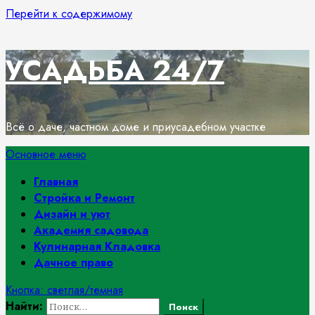
Перейти к содержимому
УСАДЬБА 24/7
Всё о даче, частном доме и приусадебном участке
Основное меню
Главная
Стройка и Ремонт
Дизайн и уют
Академия садовода
Кулинарная Кладовка
Дачное право
Кнопка: светлая/темная
Найти: