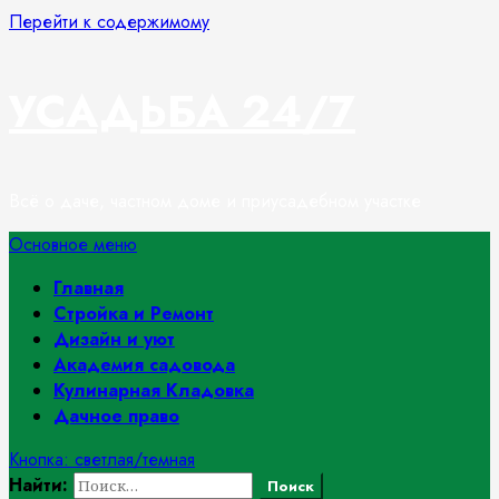
Перейти к содержимому
УСАДЬБА 24/7
Всё о даче, частном доме и приусадебном участке
Основное меню
Главная
Стройка и Ремонт
Дизайн и уют
Академия садовода
Кулинарная Кладовка
Дачное право
Кнопка: светлая/темная
Найти: