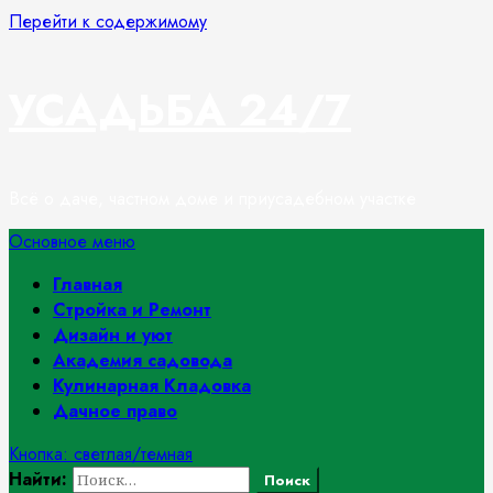
Перейти к содержимому
УСАДЬБА 24/7
Всё о даче, частном доме и приусадебном участке
Основное меню
Главная
Стройка и Ремонт
Дизайн и уют
Академия садовода
Кулинарная Кладовка
Дачное право
Кнопка: светлая/темная
Найти: