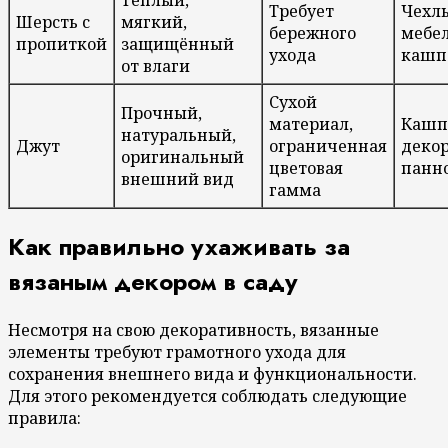
Требует
Чехл
Шерсть с
мягкий,
бережного
мебел
пропиткой
защищённый
ухода
кашп
от влаги
Сухой
Прочный,
материал,
Кашп
натуральный,
Джут
ограниченная
деко
оригинальный
цветовая
панн
внешний вид
гамма
Как правильно ухаживать за
вязаным декором в саду
Несмотря на свою декоративность, вязанные
элементы требуют грамотного ухода для
сохранения внешнего вида и функциональности.
Для этого рекомендуется соблюдать следующие
правила: