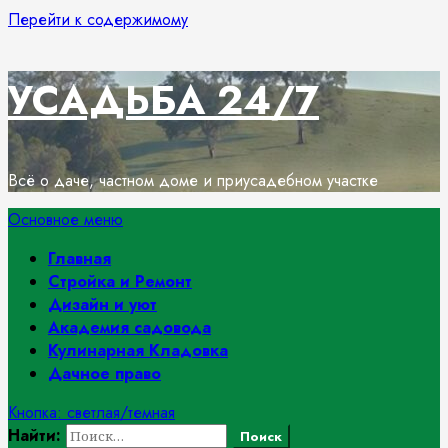
Перейти к содержимому
УСАДЬБА 24/7
Всё о даче, частном доме и приусадебном участке
Основное меню
Главная
Стройка и Ремонт
Дизайн и уют
Академия садовода
Кулинарная Кладовка
Дачное право
Кнопка: светлая/темная
Найти: