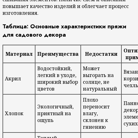
повышает качество изделий и облегчает процесс
изготовления.
Таблица: Основные характеристики пряжи
для садового декора
Опти
Материал
Преимущества
Недостатки
при
Водостойкий,
Может
Вяза
легкий в уходе,
выгорать на
Акрил
корз
широкий выбор
солнце, не
чехл
цветов
натуральный
Плохо
Панно
Экологичный,
переносит
деко
Хлопок
приятный на
влагу,
элем
ощупь
склонен к
сухих
гниению
Теплый,