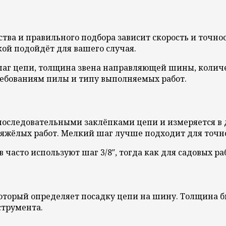
ства и правильного подбора зависит скорость и точнос
кой подойдёт для вашего случая.
аг цепи, толщина звена направляющей шины, количес
ебованиям пилы и типу выполняемых работ.
следовательными заклёпками цепи и измеряется в дюйм
тяжёлых работ. Мелкий шаг лучше подходит для точно
асто используют шаг 3/8″, тогда как для садовых рабо
орый определяет посадку цепи на шину. Толщина бывае
струмента.